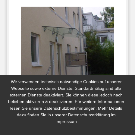
Wir verwenden technisch notwendige Cookies auf unserer
Webseite sowie externe Dienste. Standardmäßig sind alle
externen Dienste deaktiviert. Sie können diese jedoch nach
Unser Team fertigt für Sie individuelle
belieben aktivieren & deaktivieren. Für weitere Informationen
Vordächer nach Maß an – vom Glasdach bis
lesen Sie unsere Datenschutzbestimmungen. Mehr Details
dazu finden Sie in unserer
Datenschutzerklärung im
hin zum Wellendach.
Impressum